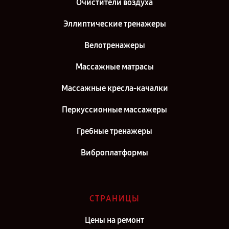
Ремонт массажного матраса Yamaguchi Axiom Wave PRO в г.
Очистители воздуха
Самара
Эллиптические тренажеры
Ремонт массажного матраса Yamaguchi Axiom Wave PRO в г. Киров
Велотренажеры
Ремонт массажного матраса Yamaguchi Axiom Wave PRO в г. Санкт-
Петербург
Массажные матрасы
Массажные кресла-качалки
Перкуссионные массажеры
Гребные тренажеры
Виброплатформы
СТРАНИЦЫ
Цены на ремонт