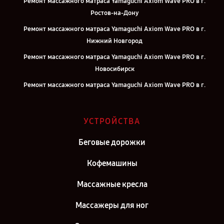
Ремонт массажного матраса Yamaguchi Axiom Wave PRO в г.
Ростов-на-Дону
Ремонт массажного матраса Yamaguchi Axiom Wave PRO в г.
Нижний Новгород
Ремонт массажного матраса Yamaguchi Axiom Wave PRO в г.
Новосибирск
Ремонт массажного матраса Yamaguchi Axiom Wave PRO в г.
Челябинск
Ремонт массажного матраса Yamaguchi Axiom Wave PRO в г.
УСТРОЙСТВА
Екатеринбург
Ремонт массажного матраса Yamaguchi Axiom Wave PRO в г.
Беговые дорожки
Казань
Кофемашины
Ремонт массажного матраса Yamaguchi Axiom Wave PRO в г.
Воронеж
Массажные кресла
Ремонт массажного матраса Yamaguchi Axiom Wave PRO в г.
Массажеры для ног
Саратов