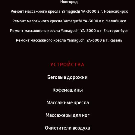
Новгород
Ремонт массажного кресла Yamaguchi YA-3000 в г. Новосибирск
Ремонт массажного кресла Yamaguchi YA-3000 в г. Челябинск
Ремонт массажного кресла Yamaguchi YA-3000 в г. Екатеринбург
Ремонт массажного кресла Yamaguchi YA-3000 в г. Казань
Ремонт массажного кресла Yamaguchi YA-3000 в г. Воронеж
Ремонт массажного кресла Yamaguchi YA-3000 в г. Саратов
УСТРОЙСТВА
Ремонт массажного кресла Yamaguchi YA-3000 в г. Самара
Беговые дорожки
Ремонт массажного кресла Yamaguchi YA-3000 в г. Киров
Ремонт массажного кресла Yamaguchi YA-3000 в г. Санкт-
Кофемашины
Петербург
Массажные кресла
Массажеры для ног
Очистители воздуха