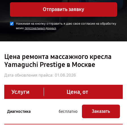
Отправить заявку
Нажимая на кнопку отправить я даю свое согласие на обработку
моих
.
персональных данных
Цена ремонта массажного кресла
Yamaguchi Prestige в Москве
Дата обновления прайса:
01.08.2026
Услуги
Цена, от
Заказать
Диагностика
бесплатно