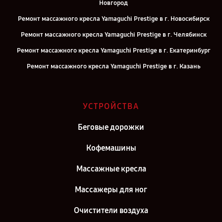
Новгород
Ремонт массажного кресла Yamaguchi Prestige в г. Новосибирск
Ремонт массажного кресла Yamaguchi Prestige в г. Челябинск
Ремонт массажного кресла Yamaguchi Prestige в г. Екатеринбург
Ремонт массажного кресла Yamaguchi Prestige в г. Казань
Ремонт массажного кресла Yamaguchi Prestige в г. Воронеж
Ремонт массажного кресла Yamaguchi Prestige в г. Саратов
УСТРОЙСТВА
Ремонт массажного кресла Yamaguchi Prestige в г. Самара
Беговые дорожки
Ремонт массажного кресла Yamaguchi Prestige в г. Киров
Ремонт массажного кресла Yamaguchi Prestige в г. Санкт-
Кофемашины
Петербург
Массажные кресла
Массажеры для ног
Очистители воздуха